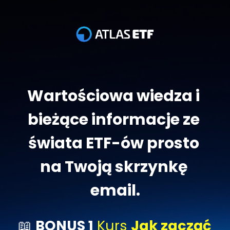
Wartościowa wiedza i 
bieżące informacje ze 
świata ETF-ów prosto 
na Twoją skrzynkę 
email.
📖 
BONUS 1
Kurs 
Jak zacząć 