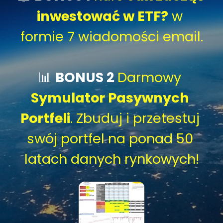
inwestować w ETF?
 w 
formie 7 wiadomości email.
📊 
BONUS 2 
Darmowy 
Symulator Pasywnych 
Portfeli
. Zbuduj i przetestuj 
swój portfel na ponad 50 
latach danych rynkowych!